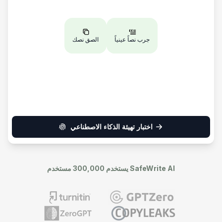
جرب نصاً عينياً
الصق نصك
اختبار تهيئة الذكاء الاصطناعي
يستخدم 300,000 مستخدم SafeWrite AI